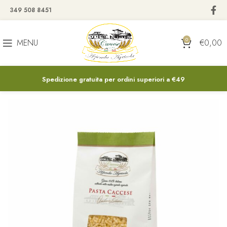
349 508 8451
0
MENU
€
0,00
Spedizione gratuita per ordini superiori a €49