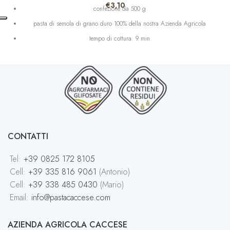
€
3,10
confezione da 500 g
pasta di semola di grano duro 100% della nostra Azienda Agricola
tempo di cottura: 9 min
no glifosato
no residui chimici
CONTATTI
Tel:
+39 0825 172 8105
Cell:
+39 335 816 9061
(Antonio)
Cell:
+39 338 485 0430
(Mario)
Email:
info@pastacaccese.com
AZIENDA AGRICOLA CACCESE