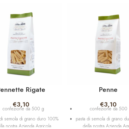
ennette Rigate
Penne
€
3,10
€
3,10
confezione da 500 g
confezione da 500
 di semola di grano duro 100%
pasta di semola di grano 
lla nostra Azienda Agricola
della nostra Azienda Agr