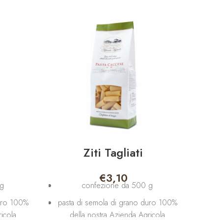
Ziti Tagliati
€
3,10
 g
confezione da 500 g
duro 100%
pasta di semola di grano duro 100%
pas
icola
della nostra Azienda Agricola