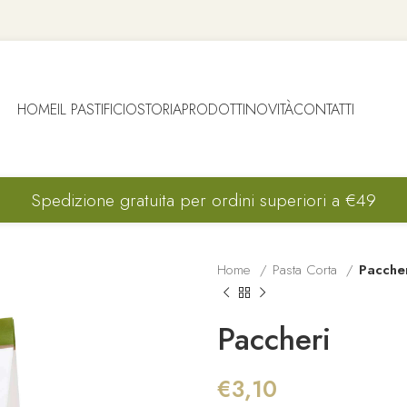
HOME
IL PASTIFICIO
STORIA
PRODOTTI
NOVITÀ
CONTATTI
Spedizione gratuita per ordini superiori a €49
Home
Pasta Corta
Pacche
Paccheri
€
3,10