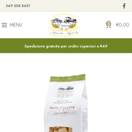
349 508 8451
0
MENU
€
0,00
Spedizione gratuita per ordini superiori a €49