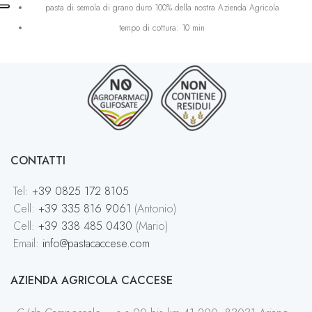
pasta di semola di grano duro 100% della nostra Azienda Agricola
tempo di cottura: 10 min
no glifosato
no residui chimici
CONTATTI
Tel:
+39 0825 172 8105
Cell:
+39 335 816 9061
(Antonio)
Cell:
+39 338 485 0430
(Mario)
Email:
info@pastacaccese.com
AZIENDA AGRICOLA CACCESE