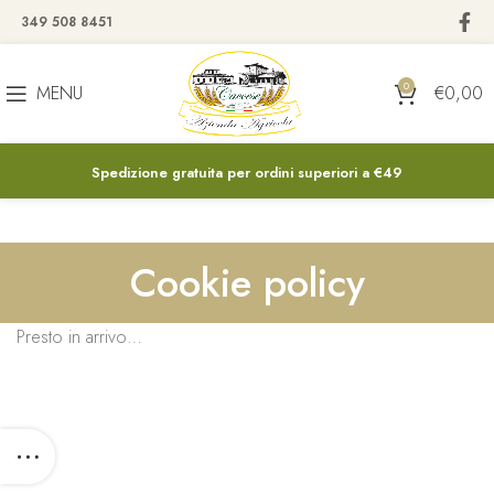
349 508 8451
0
MENU
€
0,00
Spedizione gratuita per ordini superiori a €49
Cookie policy
Presto in arrivo…